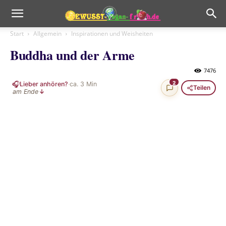
Start
Allgemein
Inspirationen und Weisheiten
Buddha und der Arme
7476
🎧
2
Lieber anhören?
·
ca.
3
Min
Teilen
am Ende
↓