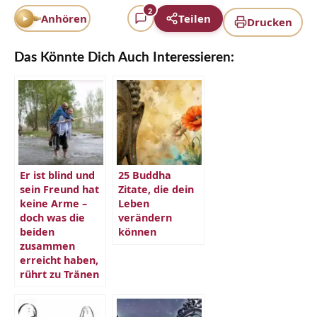
2
Anhören
Teilen
Drucken
Das Könnte Dich Auch Interessieren:
Er ist blind und
25 Buddha
sein Freund hat
Zitate, die dein
keine Arme –
Leben
doch was die
verändern
beiden
können
zusammen
erreicht haben,
rührt zu Tränen