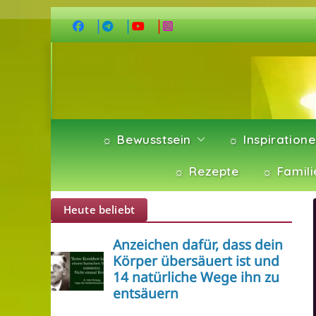
Zum
Inhalt
springen
☼ Bewusstsein
☼ Inspiration
☼ Rezepte
☼ Famili
Heute beliebt