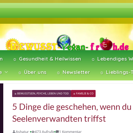
en
☼ Gesundheit & Heilwissen
☼ Lebendiges W
e
☼ Über uns
☼ Newsletter
☼ Lieblings-
☼ BEWUSSTSEIN, PSYCHE, LEBEN UND TOD
☼ FAMILIE & CO
5 Dinge die geschehen, wenn du
Seelenverwandten triffst
Ashatur
473 Aufrufe
1 Kommentar