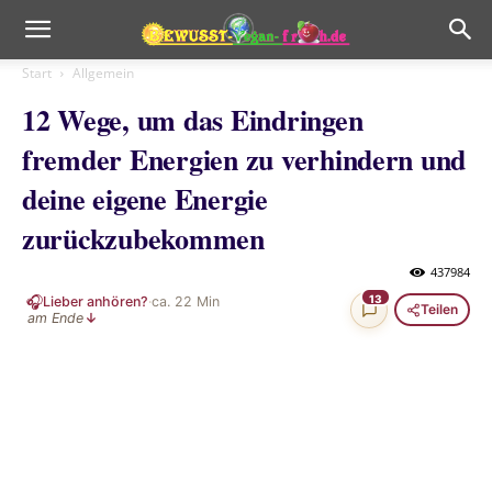
Start
Allgemein
12 Wege, um das Eindringen
fremder Energien zu verhindern und
deine eigene Energie
zurückzubekommen
437984
🎧
13
Lieber anhören?
·
ca.
22
Min
Teilen
am Ende
↓