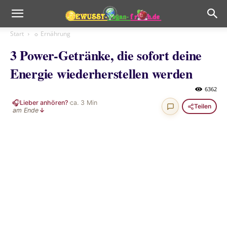
Start
☼ Ernährung
3 Power-Getränke, die sofort deine
Energie wiederherstellen werden
6362
🎧
Lieber anhören?
·
ca.
3
Min
Teilen
am Ende
↓