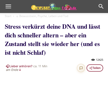
Start
☼ Bewusstsein, Psyche, Leben und Tod
Stress verkürzt deine DNA und lässt
dich schneller altern – aber ein
Zustand stellt sie wieder her (und es
ist nicht Schlaf)
12425
🎧
Lieber anhören?
·
ca.
11
Min
Teilen
am Ende
↓