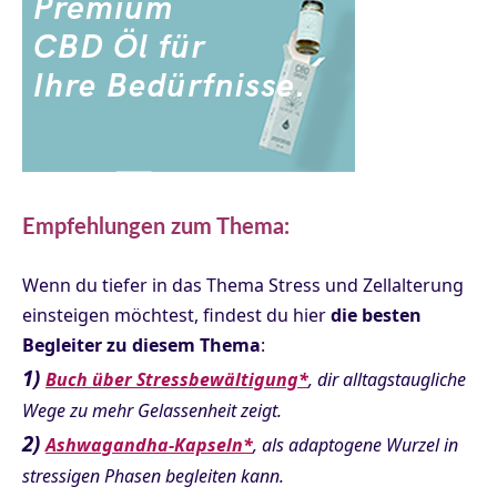
Beschleunigte Telomerverkürzung durch Stress
(Psychosomatic Medicine)
Cortisolspiegel und Telomerlänge (ScienceDirect)
Stresswahrnehmung und altersbedingte Erkrankungen
Empfehlungen zum Thema:
(Molecular Cell)
Wenn du tiefer in das Thema Stress und Zellalterung
Meditation und Telomerase-Aktivität
einsteigen möchtest, findest du hier
die besten
(Psychoneuroendocrinology)
Begleiter zu diesem Thema
:
Pilotstudie Meditations-Retreat und Telomerase
1)
Buch über Stressbewältigung*
, dir alltagstaugliche
(Psychoneuroendocrinology)
Wege zu mehr Gelassenheit zeigt.
2)
Ashwagandha-Kapseln*
, als adaptogene Wurzel in
fMRT-Studien zu Meditation und Gehirnstruktur (Nature
stressigen Phasen begleiten kann.
Reviews Neuroscience)