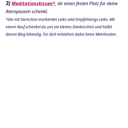
3)
Meditationskissen*
, dir einen festen Platz für deine
Atempausen schenkt.
Achtsamkeit und Genexpression nach 8 Wochen
*Die mit Sternchen markierten Links sind Empfehlungs-Links. Mit
(Biological Psychiatry)
einem Kauf schenkst du uns ein kleines Dankeschön und hältst
diesen Blog lebendig. Für dich entstehen dabei keine Mehrkosten.
Lebensstil-Umstellung und Telomerverlängerung bei
Prostatakrebs (The Lancet Oncology)
Dankbarkeit und Stresshormone (Journal of Positive
Psychology)
Kohärente Atmung und Vagusnerv (Frontiers in
Psychology)
Achtsamkeit und Genexpression nach kurzer Praxis
(PNAS 2013)
Bildgebende Studien zu Meditation (Journal of Clinical