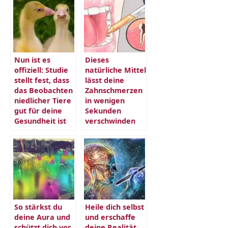
Nun ist es
Dieses
offiziell: Studie
natürliche Mittel
stellt fest, dass
lässt deine
das Beobachten
Zahnschmerzen
niedlicher Tiere
in wenigen
gut für deine
Sekunden
Gesundheit ist
verschwinden
So stärkst du
Heile dich selbst
deine Aura und
und erschaffe
schützt dich vor
deine Realität