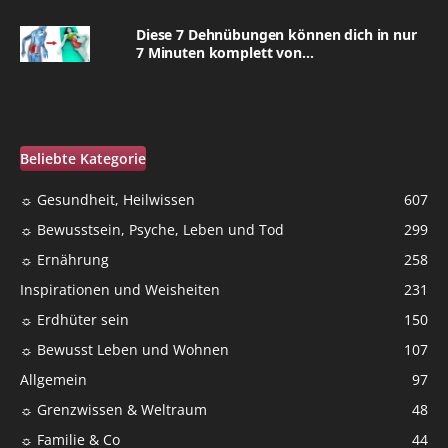
Diese 7 Dehnübungen können dich in nur
7 Minuten komplett von...
Beliebte Kategorie
☼ Gesundheit, Heilwissen
607
☼ Bewusstsein, Psyche, Leben und Tod
299
☼ Ernährung
258
Inspirationen und Weisheiten
231
☼ Erdhüter sein
150
☼ Bewusst Leben und Wohnen
107
Allgemein
97
☼ Grenzwissen & Weltraum
48
☼ Familie & Co
44