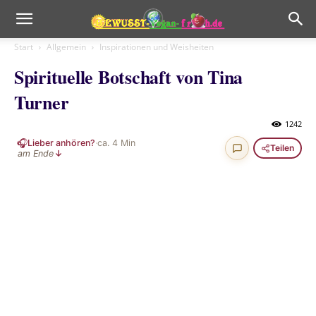
Start
Allgemein
Inspirationen und Weisheiten
Spirituelle Botschaft von Tina
Turner
1242
🎧
Lieber anhören?
·
ca.
4
Min
Teilen
am Ende
↓