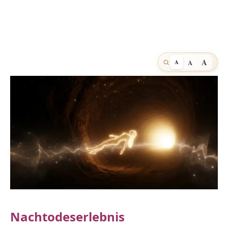
A
A
A
Nachtodeserlebnis