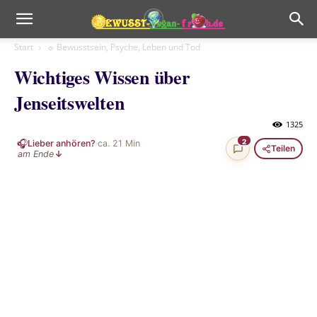
Start
☼ Bewusstsein, Psyche, Leben und Tod
Wichtiges Wissen über
Jenseitswelten
1325
🎧
2
Lieber anhören?
·
ca.
21
Min
Teilen
am Ende
↓