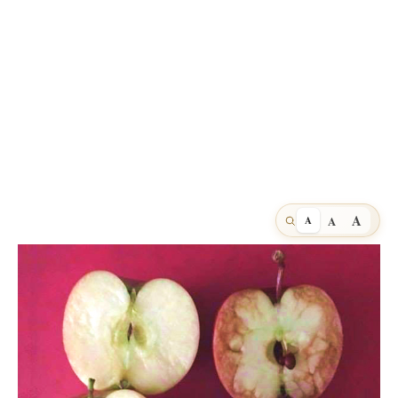
A
A
A