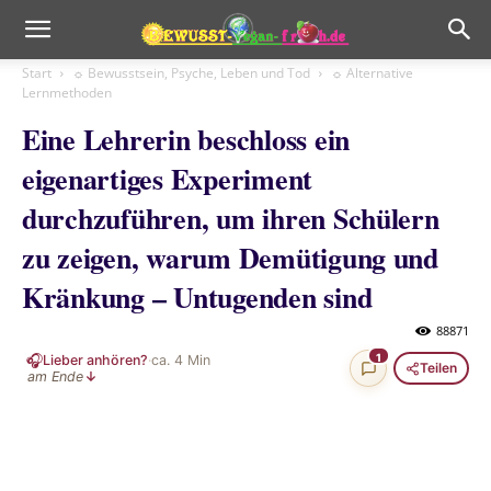
Start
☼ Bewusstsein, Psyche, Leben und Tod
☼ Alternative
Lernmethoden
Eine Lehrerin beschloss ein
eigenartiges Experiment
durchzuführen, um ihren Schülern
zu zeigen, warum Demütigung und
Kränkung – Untugenden sind
88871
🎧
1
Lieber anhören?
·
ca.
4
Min
Teilen
am Ende
↓