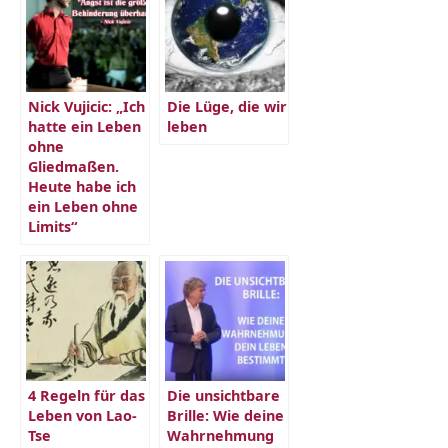
Nick Vujicic: „Ich
Die Lüge, die wir
hatte ein Leben
leben
ohne
Gliedmaßen.
Heute habe ich
ein Leben ohne
Limits“
4 Regeln für das
Die unsichtbare
Leben von Lao-
Brille: Wie deine
Tse
Wahrnehmung