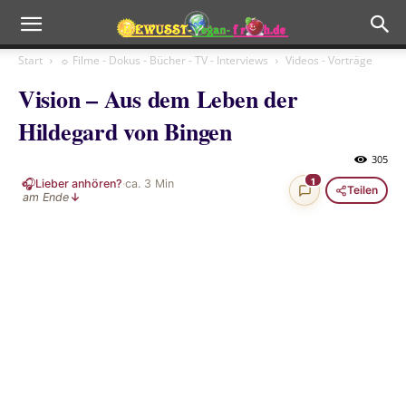
Start
☼ Filme - Dokus - Bücher - TV - Interviews
Videos - Vorträge
Vision – Aus dem Leben der
Hildegard von Bingen
305
🎧
1
Lieber anhören?
·
ca.
3
Min
Teilen
am Ende
↓