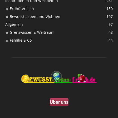
Inspirationen und Weisheiten
231
☼ Erdhüter sein
150
☼ Bewusst Leben und Wohnen
107
Allgemein
97
☼ Grenzwissen & Weltraum
48
☼ Familie & Co
44
Über uns