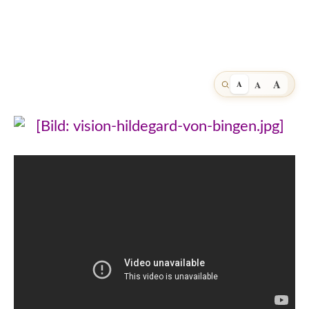
A
A
A