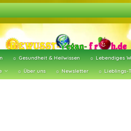
en
☼ Gesundheit & Heilwissen
☼ Lebendiges W
e
☼ Über uns
☼ Newsletter
☼ Lieblings-