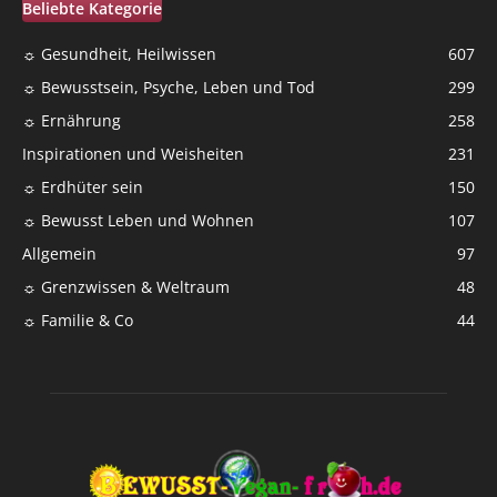
Beliebte Kategorie
☼ Gesundheit, Heilwissen
607
☼ Bewusstsein, Psyche, Leben und Tod
299
☼ Ernährung
258
Inspirationen und Weisheiten
231
☼ Erdhüter sein
150
☼ Bewusst Leben und Wohnen
107
Allgemein
97
☼ Grenzwissen & Weltraum
48
☼ Familie & Co
44