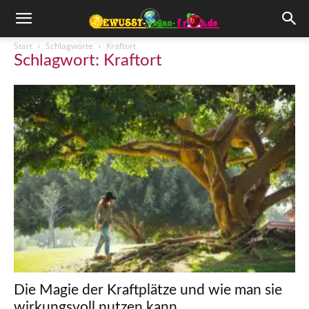
Start
Schlagworte
Kraftort
Schlagwort: Kraftort
Die Magie der Kraftplätze und wie man sie
wirkungsvoll nutzen kann