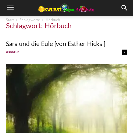
Start
Schlagworte
Hörbuch
Schlagwort: Hörbuch
Sara und die Eule [von Esther Hicks ]
Ashatur
-
2