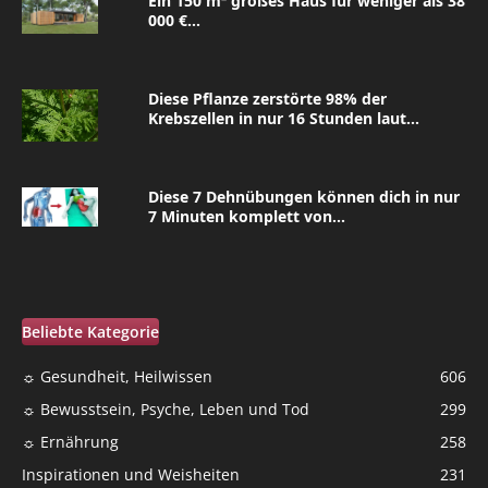
Ein 150 m² großes Haus für weniger als 38
000 €...
Diese Pflanze zerstörte 98% der
Krebszellen in nur 16 Stunden laut...
Diese 7 Dehnübungen können dich in nur
7 Minuten komplett von...
Beliebte Kategorie
☼ Gesundheit, Heilwissen
606
☼ Bewusstsein, Psyche, Leben und Tod
299
☼ Ernährung
258
Inspirationen und Weisheiten
231