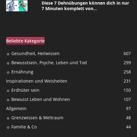
Diese 7 Dehnübungen können dich in nur
7 Minuten komplett von...
Beliebte Kategorie
☼ Gesundheit, Heilwissen
607
☼ Bewusstsein, Psyche, Leben und Tod
299
☼ Ernährung
258
Inspirationen und Weisheiten
231
☼ Erdhüter sein
150
☼ Bewusst Leben und Wohnen
107
Allgemein
97
☼ Grenzwissen & Weltraum
48
☼ Familie & Co
44