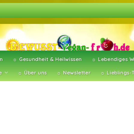
en
☼ Gesundheit & Heilwissen
☼ Lebendiges W
e
☼ Über uns
☼ Newsletter
☼ Lieblings-