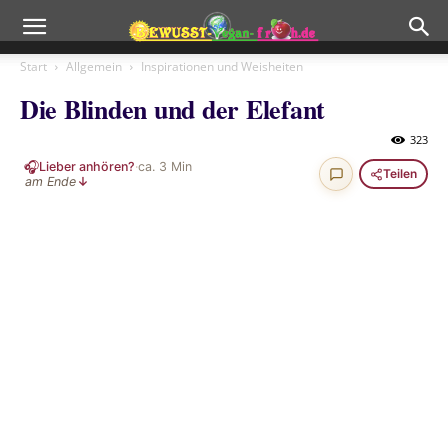
Start
Allgemein
Inspirationen und Weisheiten
Die Blinden und der Elefant
323
🎧
Lieber anhören?
·
ca.
3
Min
Teilen
am Ende
↓