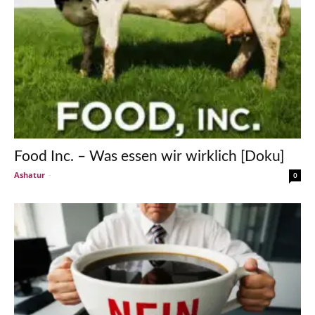
Food Inc. – Was essen wir wirklich [Doku]
Ashatur
-
0