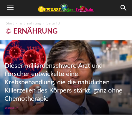
Start
☼ Ernährung
Seite 13
☼ ERNÄHRUNG
Dieser milliardenschwere Arzt und
Forscher entwickelte eine
Krebsbehandlung, die die natürlichen
Killerzellen des Körpers stärkt, ganz ohne
Chemotherapie
Ashatur
-