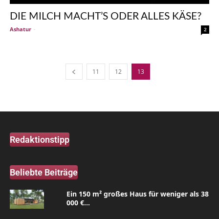
DIE MILCH MACHT’S ODER ALLES KÄSE?
Ashatur
-
2
11
12
13
Redaktionstipp
Beliebte Beiträge
Ein 150 m² großes Haus für weniger als 38
000 €...