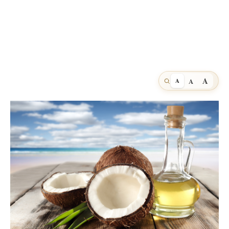
A
A
A