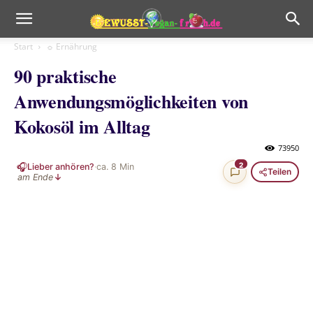
Start
☼ Ernährung
90 praktische
Anwendungsmöglichkeiten von
Kokosöl im Alltag
73950
🎧
2
Lieber anhören?
·
ca.
8
Min
Teilen
am Ende
↓