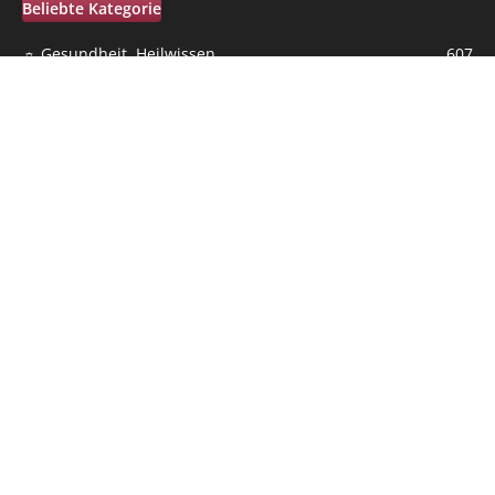
Beliebte Kategorie
☼ Gesundheit, Heilwissen
607
☼ Bewusstsein, Psyche, Leben und Tod
299
☼ Ernährung
258
Inspirationen und Weisheiten
231
☼ Erdhüter sein
150
☼ Bewusst Leben und Wohnen
107
Allgemein
97
☼ Grenzwissen & Weltraum
48
☼ Familie & Co
44