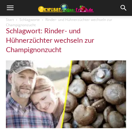
Start
Schlagworte
Rinder- und Hühnerzüchter wechseln zur
Champignonzucht
Schlagwort: Rinder- und
Hühnerzüchter wechseln zur
Champignonzucht