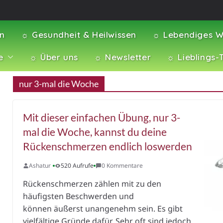
en
☼ Gesundheit & Heilwissen
☼ Lebendiges W
e
☼ Über uns
☼ Newsletter
☼ Lieblings-
nur 3-mal die Woche
Mit dieser einfachen Übung, nur 3-
mal die Woche, kannst du deine
Rückenschmerzen endlich loswerden
Ashatur
520 Aufrufe
0 Kommentare
Rückenschmerzen zählen mit zu den
häufigsten Beschwerden und
können äußerst unangenehm sein. Es gibt
vielfältige Gründe dafür. Sehr oft sind jedoch