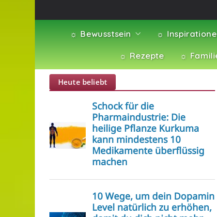
☼ Bewusstsein
☼ Inspiration
☼ Rezepte
☼ Famili
Heute beliebt