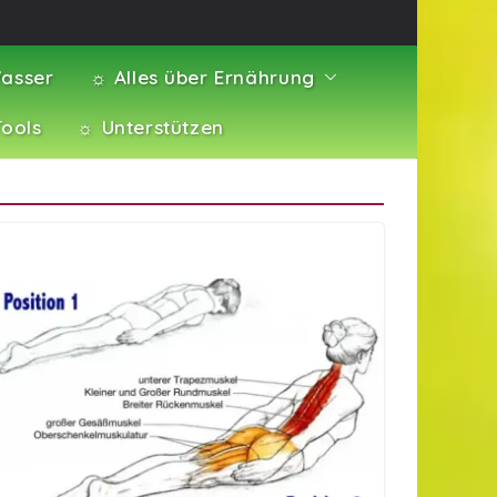
asser
☼ Alles über Ernährung
Tools
☼ Unterstützen