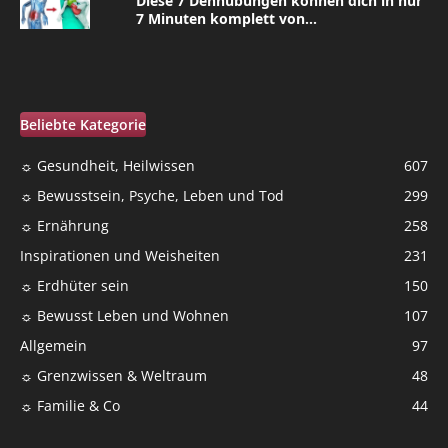
Diese 7 Dehnübungen können dich in nur
7 Minuten komplett von...
Beliebte Kategorie
☼ Gesundheit, Heilwissen
607
☼ Bewusstsein, Psyche, Leben und Tod
299
☼ Ernährung
258
Inspirationen und Weisheiten
231
☼ Erdhüter sein
150
☼ Bewusst Leben und Wohnen
107
Allgemein
97
☼ Grenzwissen & Weltraum
48
☼ Familie & Co
44