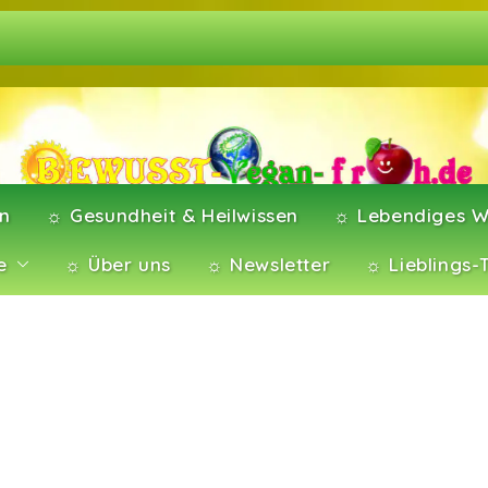
en
☼ Gesundheit & Heilwissen
☼ Lebendiges W
e
☼ Über uns
☼ Newsletter
☼ Lieblings-