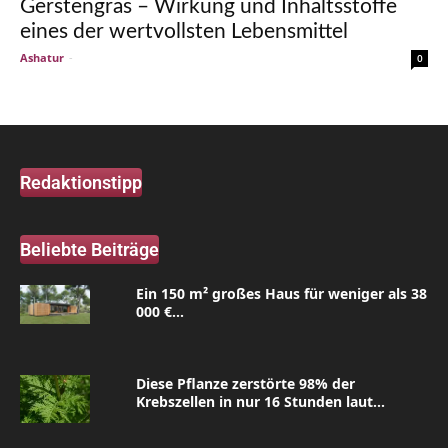
Gerstengras – Wirkung und Inhaltsstoffe
eines der wertvollsten Lebensmittel
Ashatur
-
0
Redaktionstipp
Beliebte Beiträge
Ein 150 m² großes Haus für weniger als 38
000 €...
Diese Pflanze zerstörte 98% der
Krebszellen in nur 16 Stunden laut...