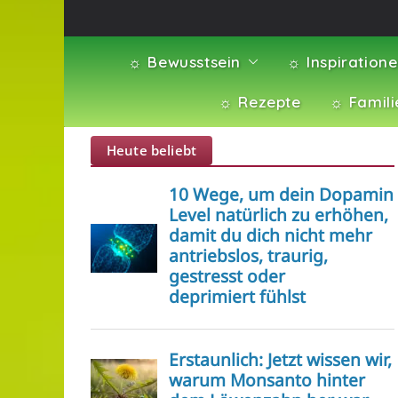
☼ Bewusstsein
☼ Inspiration
☼ Rezepte
☼ Famili
Heute beliebt