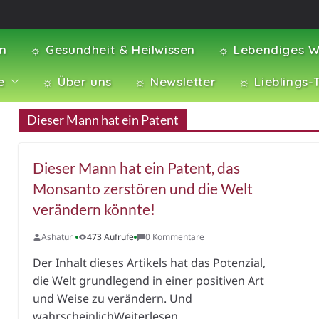
en
☼ Gesundheit & Heilwissen
☼ Lebendiges W
e
☼ Über uns
☼ Newsletter
☼ Lieblings-
Dieser Mann hat ein Patent
Dieser Mann hat ein Patent, das
Monsanto zerstören und die Welt
verändern könnte!
Ashatur
473 Aufrufe
0 Kommentare
Der Inhalt dieses Artikels hat das Potenzial,
die Welt grundlegend in einer positiven Art
und Weise zu verändern. Und
wahrscheinlichWeiterlesen