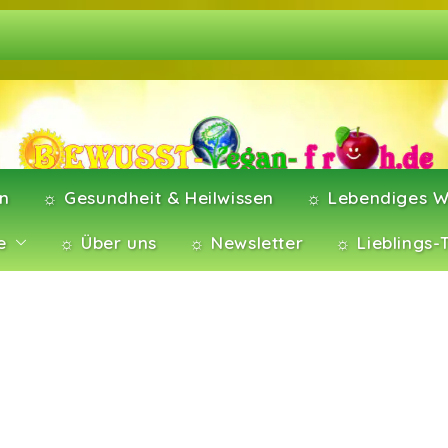
en
☼ Gesundheit & Heilwissen
☼ Lebendiges W
e
☼ Über uns
☼ Newsletter
☼ Lieblings-