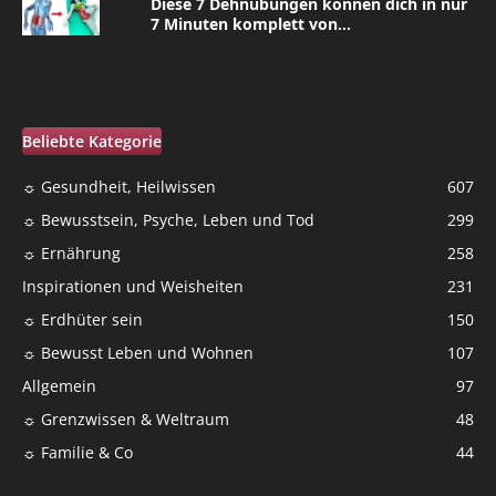
Diese 7 Dehnübungen können dich in nur
7 Minuten komplett von...
Beliebte Kategorie
☼ Gesundheit, Heilwissen
607
☼ Bewusstsein, Psyche, Leben und Tod
299
☼ Ernährung
258
Inspirationen und Weisheiten
231
☼ Erdhüter sein
150
☼ Bewusst Leben und Wohnen
107
Allgemein
97
☼ Grenzwissen & Weltraum
48
☼ Familie & Co
44