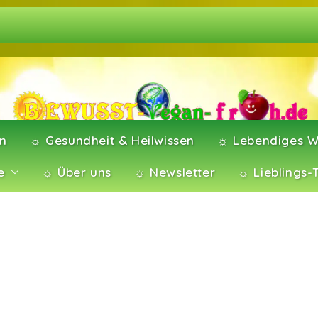
en
☼ Gesundheit & Heilwissen
☼ Lebendiges W
e
☼ Über uns
☼ Newsletter
☼ Lieblings-