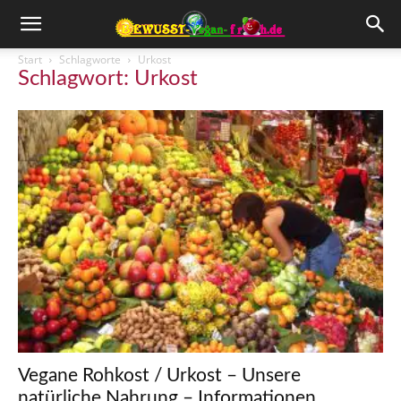
Start
Schlagworte
Urkost
Schlagwort: Urkost
Vegane Rohkost / Urkost – Unsere
natürliche Nahrung – Informationen,