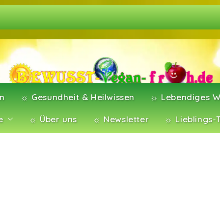
en
☼ Gesundheit & Heilwissen
☼ Lebendiges W
e
☼ Über uns
☼ Newsletter
☼ Lieblings-