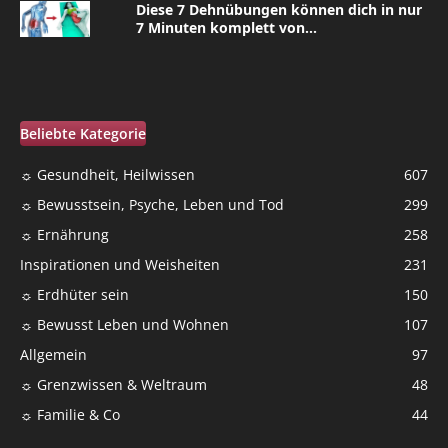
Diese 7 Dehnübungen können dich in nur
7 Minuten komplett von...
Beliebte Kategorie
☼ Gesundheit, Heilwissen
607
☼ Bewusstsein, Psyche, Leben und Tod
299
☼ Ernährung
258
Inspirationen und Weisheiten
231
☼ Erdhüter sein
150
☼ Bewusst Leben und Wohnen
107
Allgemein
97
☼ Grenzwissen & Weltraum
48
☼ Familie & Co
44