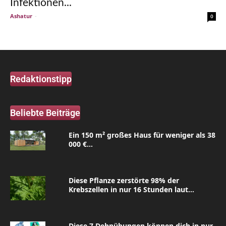
Infektionen...
Ashatur
-
0
Redaktionstipp
Beliebte Beiträge
Ein 150 m² großes Haus für weniger als 38
000 €...
Diese Pflanze zerstörte 98% der
Krebszellen in nur 16 Stunden laut...
Diese 7 Dehnübungen können dich in nur