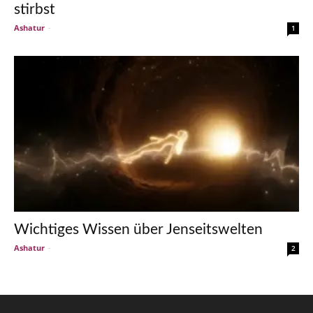
stirbst
Ashatur
-
1
Wichtiges Wissen über Jenseitswelten
Ashatur
-
2