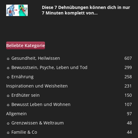
Diese 7 Dehnübungen können dich in nur
7 Minuten komplett von...
Beliebte Kategorie
☼ Gesundheit, Heilwissen
607
☼ Bewusstsein, Psyche, Leben und Tod
299
☼ Ernährung
258
Inspirationen und Weisheiten
231
☼ Erdhüter sein
150
☼ Bewusst Leben und Wohnen
107
Allgemein
97
☼ Grenzwissen & Weltraum
48
☼ Familie & Co
44