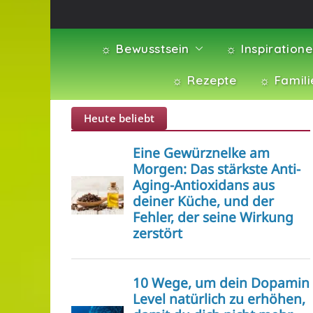
☼ Bewusstsein
☼ Inspiration
☼ Rezepte
☼ Famili
Heute beliebt