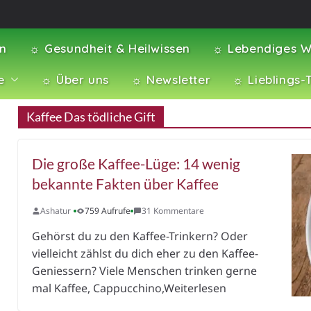
en
☼ Gesundheit & Heilwissen
☼ Lebendiges W
e
☼ Über uns
☼ Newsletter
☼ Lieblings-
Kaffee Das tödliche Gift
Die große Kaffee-Lüge: 14 wenig
bekannte Fakten über Kaffee
Ashatur
759 Aufrufe
31 Kommentare
Gehörst du zu den Kaffee-Trinkern? Oder
vielleicht zählst du dich eher zu den Kaffee-
Geniessern? Viele Menschen trinken gerne
mal Kaffee, Cappucchino,Weiterlesen