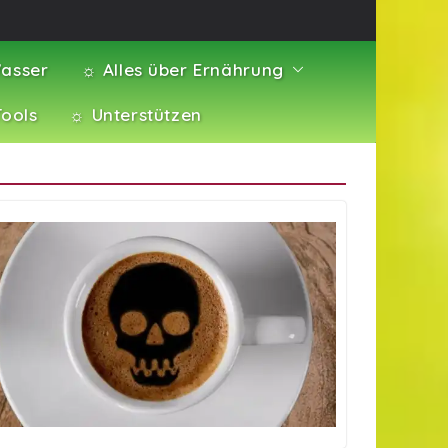
asser
☼ Alles über Ernährung
Tools
☼ Unterstützen