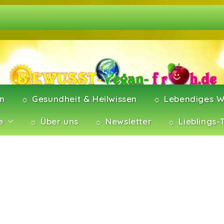
en
☼ Gesundheit & Heilwissen
☼ Lebendiges W
e
☼ Über uns
☼ Newsletter
☼ Lieblings-