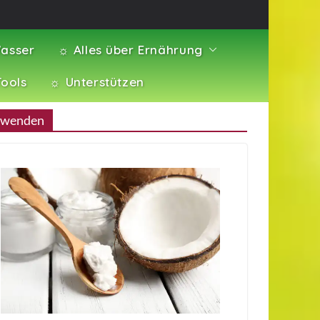
asser
☼ Alles über Ernährung
Tools
☼ Unterstützen
erwenden