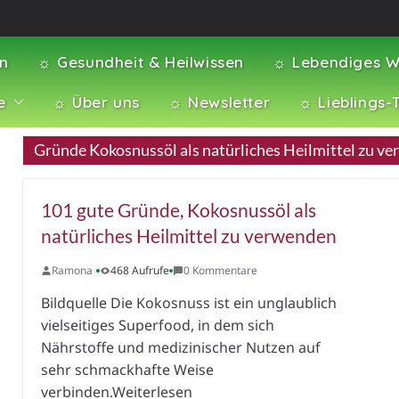
en
☼ Gesundheit & Heilwissen
☼ Lebendiges W
e
☼ Über uns
☼ Newsletter
☼ Lieblings-
Gründe Kokosnussöl als natürliches Heilmittel zu v
101 gute Gründe, Kokosnussöl als
natürliches Heilmittel zu verwenden
Ramona
468 Aufrufe
0 Kommentare
Bildquelle Die Kokosnuss ist ein unglaublich
vielseitiges Superfood, in dem sich
Nährstoffe und medizinischer Nutzen auf
sehr schmackhafte Weise
verbinden.Weiterlesen