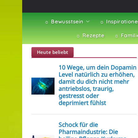
☼ Bewusstsein
☼ Inspiration
☼ Rezepte
☼ Famili
Heute beliebt