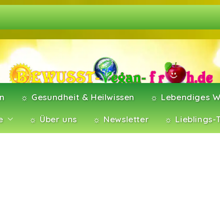
en
☼ Gesundheit & Heilwissen
☼ Lebendiges W
e
☼ Über uns
☼ Newsletter
☼ Lieblings-