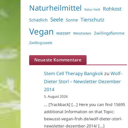
Naturheilmittel
Rohkost
Natur Heilt
Seele
Tierschutz
Schädlich
Sonne
Vegan
wasser
Zwillingsflamme
Weisheiten
Zwillingsseele
Neueste Kommentare
Stem Cell Therapy Bangkok
zu
Wolf-
Dieter Storl – Newsletter Dezember
2014
5. August 2026
... [Trackback] [...] Here you can find 15695
additional Information on that Topic:
bewusst-vegan-froh.de/wolf-dieter-storl-
newsletter-dezember-2014/ [...]