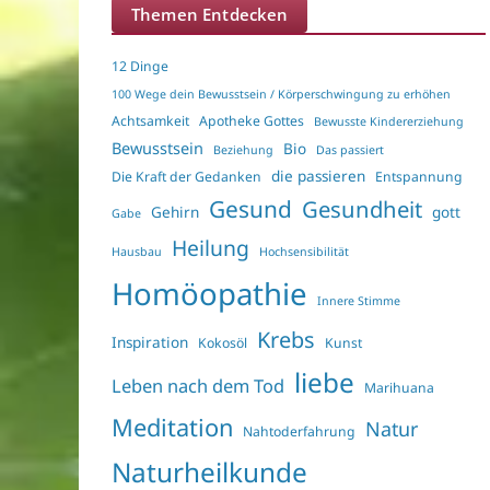
Themen Entdecken
12 Dinge
100 Wege dein Bewusstsein / Körperschwingung zu erhöhen
Achtsamkeit
Apotheke Gottes
Bewusste Kindererziehung
Bewusstsein
Bio
Beziehung
Das passiert
die passieren
Die Kraft der Gedanken
Entspannung
Gesund
Gesundheit
Gehirn
gott
Gabe
Heilung
Hausbau
Hochsensibilität
Homöopathie
Innere Stimme
Krebs
Inspiration
Kokosöl
Kunst
liebe
Leben nach dem Tod
Marihuana
Meditation
Natur
Nahtoderfahrung
Naturheilkunde