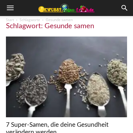
Start
Schlagworte
Gesunde samen
Schlagwort: Gesunde samen
7 Super-Samen, die deine Gesundheit
verändern werden