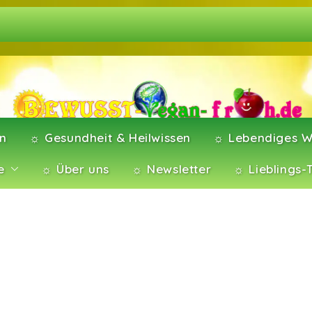
en
☼ Gesundheit & Heilwissen
☼ Lebendiges W
e
☼ Über uns
☼ Newsletter
☼ Lieblings-