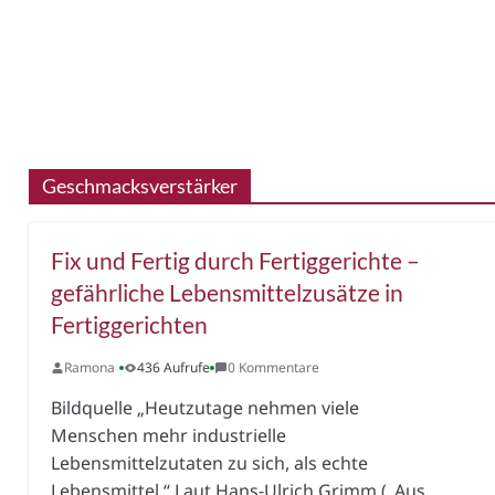
Geschmacksverstärker
Fix und Fertig durch Fertiggerichte –
gefährliche Lebensmittelzusätze in
Fertiggerichten
Ramona
436 Aufrufe
0 Kommentare
Bildquelle „Heutzutage nehmen viele
Menschen mehr industrielle
Lebensmittelzutaten zu sich, als echte
Lebensmittel.“ Laut Hans-Ulrich Grimm („Aus