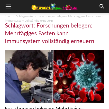
Start
Schlagworte
Forschungen belegen: Mehrtägiges Fasten kann
Immunsystem vollständig erneuern
Schlagwort: Forschungen belegen:
Mehrtägiges Fasten kann
Immunsystem vollständig erneuern
Forschungen belegen: Mehrtägiges