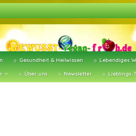
en
☼ Gesundheit & Heilwissen
☼ Lebendiges W
e
☼ Über uns
☼ Newsletter
☼ Lieblings-