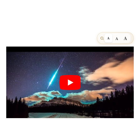
A
A
A