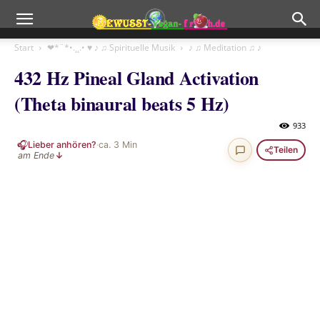
Start
❤*¨*•.¸¸.• ♥ ♪ ♫ Spirituelle Musik
♪ ♫ Meditation ♫ ♪
432 Hz Pineal Gland Activation
(Theta binaural beats 5 Hz)
933
🎧
Lieber anhören?
·
ca.
3
Min
Teilen
am Ende
↓