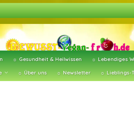
en
☼ Gesundheit & Heilwissen
☼ Lebendiges W
e
☼ Über uns
☼ Newsletter
☼ Lieblings-