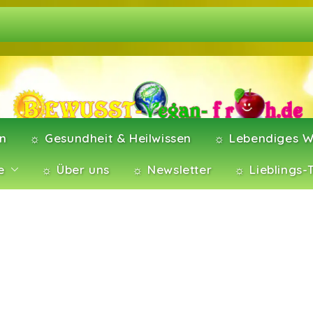
en
☼ Gesundheit & Heilwissen
☼ Lebendiges W
e
☼ Über uns
☼ Newsletter
☼ Lieblings-