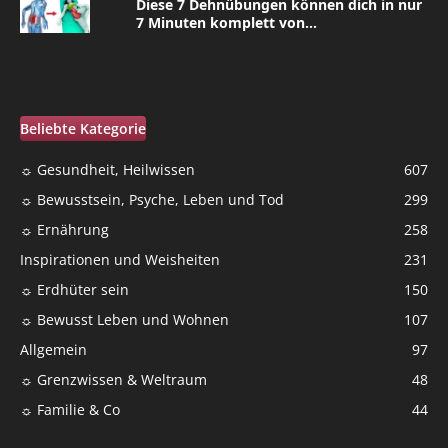
Diese 7 Dehnübungen können dich in nur
7 Minuten komplett von...
Beliebte Kategorie
☼ Gesundheit, Heilwissen
607
☼ Bewusstsein, Psyche, Leben und Tod
299
☼ Ernährung
258
Inspirationen und Weisheiten
231
☼ Erdhüter sein
150
☼ Bewusst Leben und Wohnen
107
Allgemein
97
☼ Grenzwissen & Weltraum
48
☼ Familie & Co
44