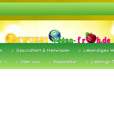
en
☼ Gesundheit & Heilwissen
☼ Lebendiges W
e
☼ Über uns
☼ Newsletter
☼ Lieblings-