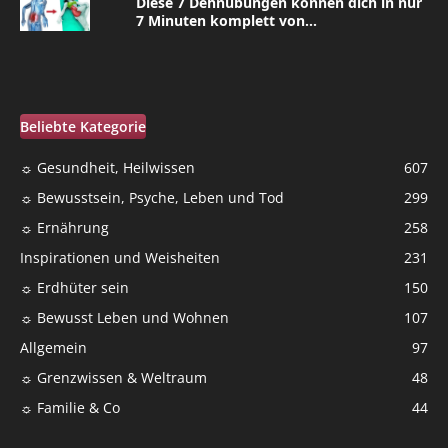
Diese 7 Dehnübungen können dich in nur
7 Minuten komplett von...
Beliebte Kategorie
☼ Gesundheit, Heilwissen
607
☼ Bewusstsein, Psyche, Leben und Tod
299
☼ Ernährung
258
Inspirationen und Weisheiten
231
☼ Erdhüter sein
150
☼ Bewusst Leben und Wohnen
107
Allgemein
97
☼ Grenzwissen & Weltraum
48
☼ Familie & Co
44