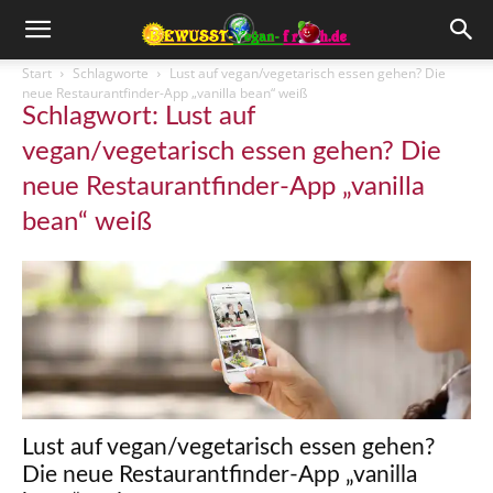
Start
Schlagworte
Lust auf vegan/vegetarisch essen gehen? Die
neue Restaurantfinder-App „vanilla bean“ weiß
Schlagwort: Lust auf
vegan/vegetarisch essen gehen? Die
neue Restaurantfinder-App „vanilla
bean“ weiß
Lust auf vegan/vegetarisch essen gehen?
Die neue Restaurantfinder-App „vanilla