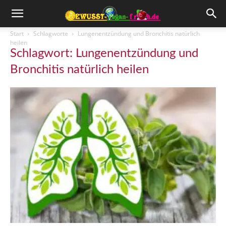
Start
Schlagworte
Lungenentzündung und Bronchitis natürlich
heilen
Schlagwort: Lungenentzündung und
Bronchitis natürlich heilen