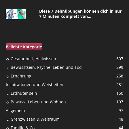
Diese 7 Dehnübungen können dich in nur
7 Minuten komplett von...
Beliebte Kategorie
☼ Gesundheit, Heilwissen
607
☼ Bewusstsein, Psyche, Leben und Tod
299
☼ Ernährung
258
Inspirationen und Weisheiten
231
☼ Erdhüter sein
150
☼ Bewusst Leben und Wohnen
107
Allgemein
97
☼ Grenzwissen & Weltraum
48
☼ Familie & Co
44