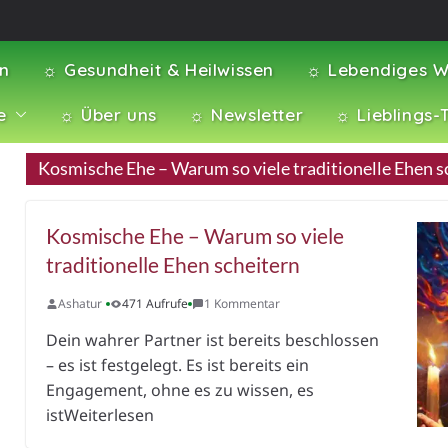
en
☼ Gesundheit & Heilwissen
☼ Lebendiges W
e
☼ Über uns
☼ Newsletter
☼ Lieblings-
Kosmische Ehe – Warum so viele traditionelle Ehen s
Kosmische Ehe – Warum so viele
traditionelle Ehen scheitern
Ashatur
471 Aufrufe
1 Kommentar
Dein wahrer Partner ist bereits beschlossen
– es ist festgelegt. Es ist bereits ein
Engagement, ohne es zu wissen, es
istWeiterlesen