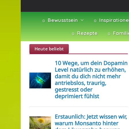
☼ Bewusstsein
☼ Inspiration
☼ Rezepte
☼ Famili
Heute beliebt