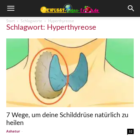
Start
Schlagworte
Hyperthyreose
Schlagwort: Hyperthyreose
7 Wege, um deine Schilddrüse natürlich zu
heilen
Ashatur
-
32